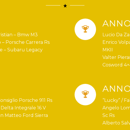
ANNO
hristian – Bmw M3
Lucio Da Za
o – Porsche Carrera Rs
Enrico Volp
le – Subaru Legacy
MKII
Valter Piera
Cosword 4×
ANNO
nsiglio Porsche 911 Rs
“Lucky” / Fa
 Delta Integrale 16 V
Angelo Lom
n Matteo Ford Sierra
Sc Rs
Alberto Salv