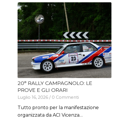
20° RALLY CAMPAGNOLO: LE
20° RALLY CAMPAGNOLO: È TEMPO
PROVE E GLI ORARI
DI PRESENTAZIONE
Luglio 16, 2026
Luglio 8, 2026
/
/
0 Commenti
0 Commenti
Tutto pronto per la manifestazione
Superato a pieni voti il collaudo del
organizzata da ACI Vicenza…
percorso, è stata confermata…