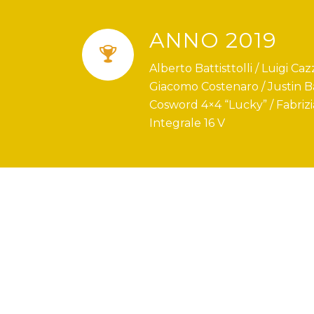
ANNO 2019
Alberto Battisttolli / Luigi Ca
Giacomo Costenaro / Justin Ba
Cosword 4×4 “Lucky” / Fabrizi
Integrale 16 V