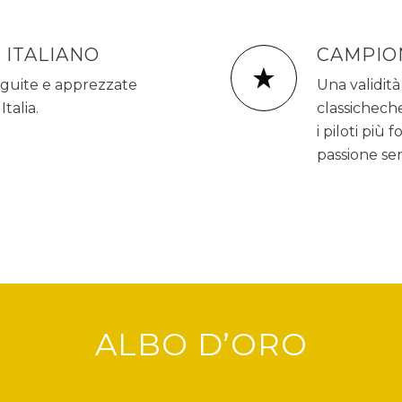
 ITALIANO
CAMPIO
eguite e apprezzate
Una validità
Italia.
classicheche
i piloti più 
passione se
ALBO D’ORO