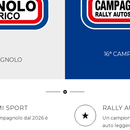
16° CAM
AGNOLO
MI SPORT
RALLY A
ampagnolo dal 2026 è
Un campionat
auto leggen