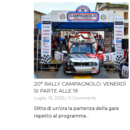
20° RALLY CAMPAGNOLO: VENERDÌ
PRESENTATO IL 20° RALLY
SI PARTE ALLE 19
CAMPAGNOLO
Luglio 16, 2026
Luglio 13, 2026
/
/
0 Commenti
0 Commenti
Slitta di un’ora la partenza della gara
Nella sala riunioni del Comune di Isola
rispetto al programma…
Vicentina è stata presentata…